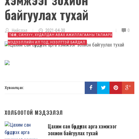
байгуулах тухай
Нийслэл
2021-04-30
0
ТӨСӨВ, САНХҮҮ, ХУДАЛДАН АВАХ АЖИЛЛАГААНЫ ТАЛААРХ
МЭДЭЭЛЛИЙН ИЛ ТОД, НЭЭЛТТЭЙ БАЙДАЛ
Хуваалцах:
ХОЛБООТОЙ МЭДЭЭЛЭЛ
Цахим сан бүрдүүлэх арга хэмжээг
зохион байгуулах тухай